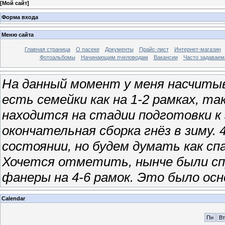
[
Мой сайт
]
Форма входа
Меню сайта
Главная страница
О пасеке
Документы
Прайс-лист
Интернет-магазин
Фотоальбомы
Начинающим пчеловодам
Вакансии
Часто задаваемы
На данный момент у меня насчитыв
есть семейки как на 1-2 рамках, та
находится на стадии подготовки к 
окончательная сборка гнёз в зиму. 
состоянии, но будем думать как сп
Хочется отметить, нынче были спр
фанеры на 4-6 рамок. Это было осн
Calendar
Пн
Вт