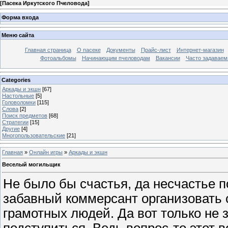
[
Пасека Иркутского Пчеловода
]
Форма входа
Меню сайта
Главная страница
О пасеке
Документы
Прайс-лист
Интернет-магазин
Фотоальбомы
Начинающим пчеловодам
Вакансии
Часто задаваемы
Categories
Аркады и экшн
[67]
Настольные
[5]
Головоломки
[115]
Слова
[2]
Поиск предметов
[68]
Стратегии
[15]
Другие
[4]
Многопользовательские
[21]
Главная
»
Онлайн игры
»
Аркады и экшн
Веселый могильщик
Не было бы счастья, да несчастье 
забавный коммерсант организовать 
грамотных людей. Да вот только не з
подступиться. Ведь вопрос-то этот 