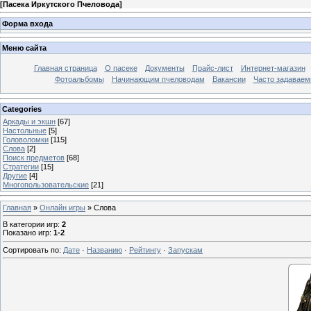
[
Пасека Иркутского Пчеловода
]
Форма входа
Меню сайта
Главная страница
О пасеке
Документы
Прайс-лист
Интернет-магазин
Фотоальбомы
Начинающим пчеловодам
Вакансии
Часто задаваемы
Categories
Аркады и экшн
[67]
Настольные
[5]
Головоломки
[115]
Слова
[2]
Поиск предметов
[68]
Стратегии
[15]
Другие
[4]
Многопользовательские
[21]
Главная
»
Онлайн игры
» Слова
В категории игр
:
2
Показано игр
:
1-2
Сортировать по
:
Дате
·
Названию
·
Рейтингу
·
Запускам