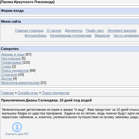
[
Пасека Иркутского Пчеловода
]
Форма входа
Меню сайта
Главная страница
О пасеке
Документы
Прайс-лист
Интернет-магазин
Фотоальбомы
Начинающим пчеловодам
Вакансии
Часто задаваемы
Categories
Аркады и экшн
[67]
Настольные
[5]
Головоломки
[115]
Слова
[2]
Поиск предметов
[68]
Стратегии
[15]
Другие
[4]
Многопользовательские
[21]
Главная
»
Онлайн игры
»
Поиск предметов
Приключения Дианы Селинджер. 10 дней под водой
Увлекательная детективная история в жанре "я ищу". Вам предстоит за 10 дней отыс
малышку Керри из царства призраков. Задача не из легких, ведь поиски будут идти н
пиратских тайников, и, конечно, увлекательное путешествие по всему земному шару.
Скачать для
PC