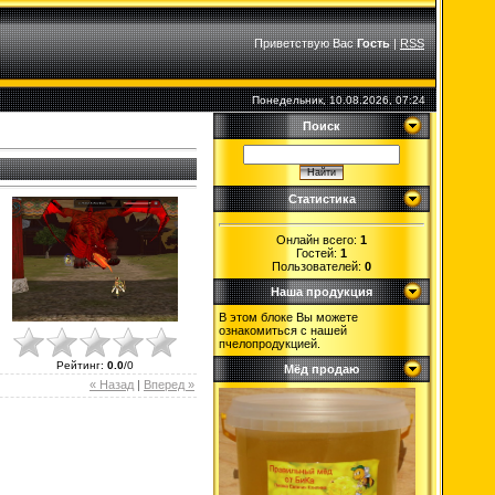
Приветствую Вас
Гость
|
RSS
Понедельник, 10.08.2026, 07:24
Поиск
Статистика
Онлайн всего:
1
Гостей:
1
Пользователей:
0
Наша продукция
В этом блоке Вы можете
ознакомиться с нашей
пчелопродукцией.
Рейтинг
:
0.0
/
0
Мёд продаю
« Назад
|
Вперед »