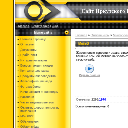
Сайт Иркутского 
Главная
|
Регистрация
|
Вход
Меню сайта
Главная
»
Онлайн игры
»
Многопол
Главная страница
Metin2
О пасеке
Документы
Живописные деревни и захватываю
Прайс-лист
влияние Камней Метина вызвало ст
свою судьбу.
Интернет-магазин
Бонусы, акции, скидки
Контакты, доставка
Играть онлайн
Продукты пчеловодства
Фальсификация мёда
Фотоальбомы
Начинающим пчеловодам
Вакансии
Счетчики
:
2295
/
1970
Часто задаваемые воп...
Всего комментариев
:
0
Отзывы, форум, вопросы,
пожелания
Мой блог
Объявления
Обмен мёда