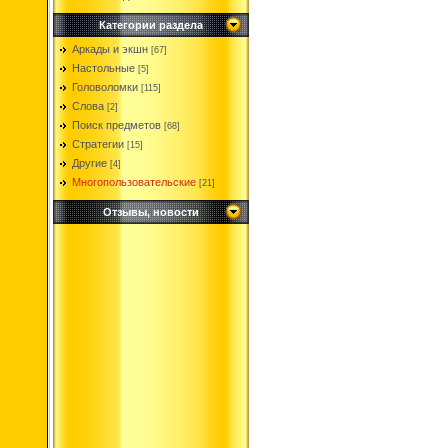
Категории раздела
Аркады и экшн
[67]
Настольные
[5]
Головоломки
[115]
Слова
[2]
Поиск предметов
[68]
Стратегии
[15]
Другие
[4]
Многопользовательские
[21]
Отзывы, новости