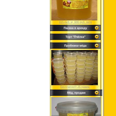
415 руб. кг, 600 руб. литр
Пасека в аренду
Торт "Пчёлка"
Пробники мёда
Бесплатно!!! 25 грамм.
Мёд, продаю