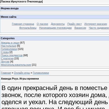
[
Пасека Иркутского Пчеловода
]
Форма входа
Меню сайта
Главная страница
О пасеке
Документы
Прайс-лист
Интернет-магазин
Фотоальбомы
Начинающим пчеловодам
Вакансии
Часто задаваемы
Categories
Аркады и экшн
[67]
Настольные
[5]
Головоломки
[115]
Слова
[2]
Поиск предметов
[68]
Стратегии
[15]
Другие
[4]
Многопользовательские
[21]
Главная
»
Онлайн игры
»
Головоломки
Аманда Роуз. Игры времени
В один прекрасный день в поместье
звонок, после которого хозяин дома
оделся и уехал. На следующий день 
странная посылка. И все бы ничего,