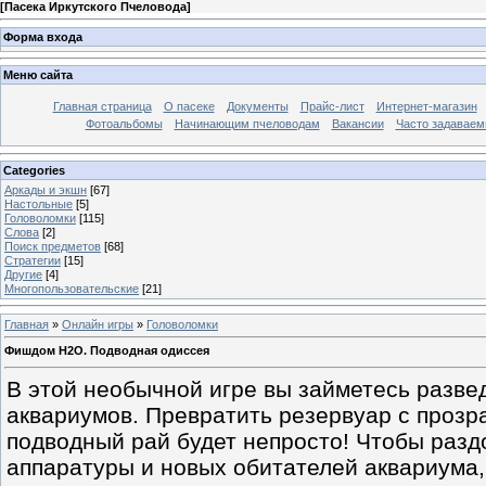
[
Пасека Иркутского Пчеловода
]
Форма входа
Меню сайта
Главная страница
О пасеке
Документы
Прайс-лист
Интернет-магазин
Фотоальбомы
Начинающим пчеловодам
Вакансии
Часто задаваемы
Categories
Аркады и экшн
[67]
Настольные
[5]
Головоломки
[115]
Слова
[2]
Поиск предметов
[68]
Стратегии
[15]
Другие
[4]
Многопользовательские
[21]
Главная
»
Онлайн игры
»
Головоломки
Фишдом H2O. Подводная одиссея
В этой необычной игре вы займетесь разве
аквариумов. Превратить резервуар с проз
подводный рай будет непросто! Чтобы разд
аппаратуры и новых обитателей аквариума,