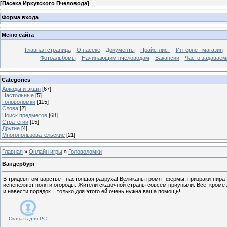
[
Пасека Иркутского Пчеловода
]
Форма входа
Меню сайта
Главная страница
О пасеке
Документы
Прайс-лист
Интернет-магазин
Фотоальбомы
Начинающим пчеловодам
Вакансии
Часто задаваемы
Categories
Аркады и экшн
[67]
Настольные
[5]
Головоломки
[115]
Слова
[2]
Поиск предметов
[68]
Стратегии
[15]
Другие
[4]
Многопользовательские
[21]
Главная
»
Онлайн игры
»
Головоломки
Вандербург
В тридевятом царстве - настоящая разруха! Великаны громят фермы, призраки-пират
испепеляют поля и огороды. Жители сказочной страны совсем приуныли. Все, кроме 
и навести порядок... только для этого ей очень нужна ваша помощь!
Скачать для
PC